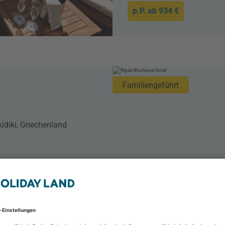
p.P. ab
934 €
Familiengeführt
kidiki, Griechenland