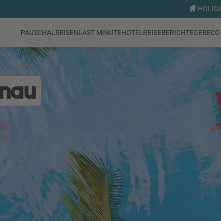
HOLIDA
PAUSCHALREISEN
LAST MINUTE
HOTEL
REISEBERICHTE
GEBECO 
enau