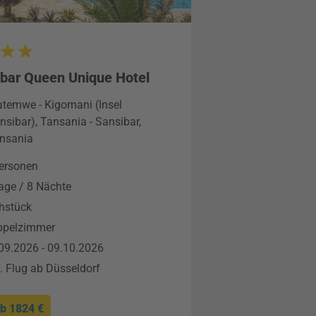
bar Queen Unique Hotel
temwe - Kigomani (Insel
nsibar), Tansania - Sansibar,
nsania
ersonen
age / 8 Nächte
hstück
ppelzimmer
09.2026 - 09.10.2026
l. Flug ab Düsseldorf
ab
1824 €