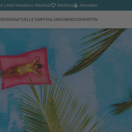
Y LAND Reisebüro Wienholz
Merkliste
Anmelden
REISEN
AKTUELLE EMPFEHLUNGEN
KREUZFAHRTEN