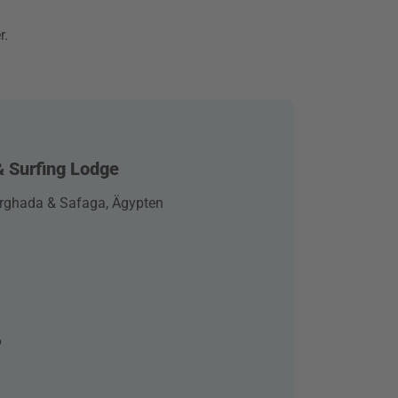
r.
& Surfing Lodge
rghada & Safaga, Ägypten
6