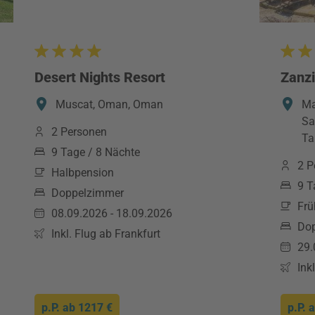
Desert Nights Resort
Zanzi
Muscat, Oman, Oman
Ma
Sa
2 Personen
Ta
9 Tage / 8 Nächte
2 P
Halbpension
9 T
Doppelzimmer
Frü
08.09.2026 - 18.09.2026
Do
Inkl. Flug ab Frankfurt
29.
Ink
p.P. ab
1217 €
p.P. 