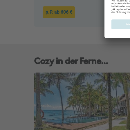
p.P. ab
606 €
Cozy in der Ferne...