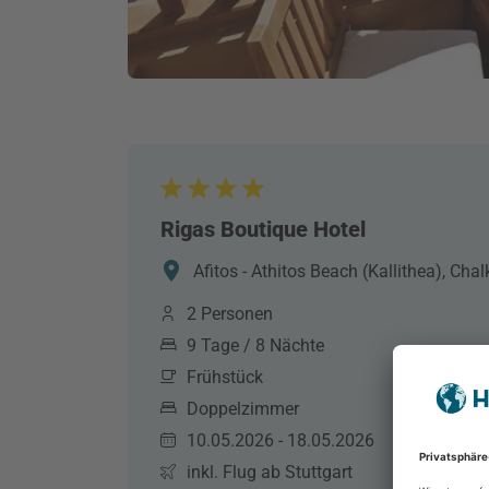
Rigas Boutique Hotel
Afitos - Athitos Beach (Kallithea), Chal
2 Personen
9 Tage / 8 Nächte
Frühstück
Doppelzimmer
10.05.2026 - 18.05.2026
inkl. Flug ab Stuttgart