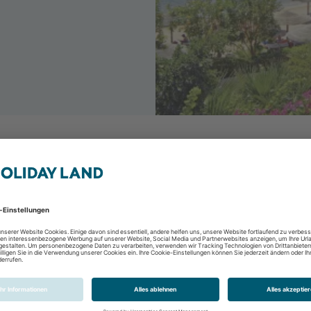
Three Corners Sunny
Hurghada, Hurghada &
2 Personen
8 Tage / 7 Nächte
All Inclusive