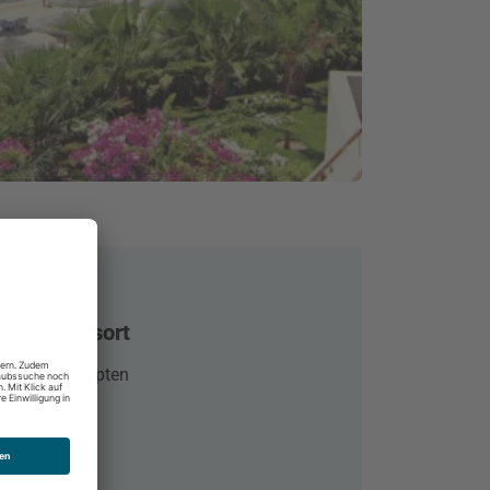
 Beach Resort
 Safaga, Ägypten