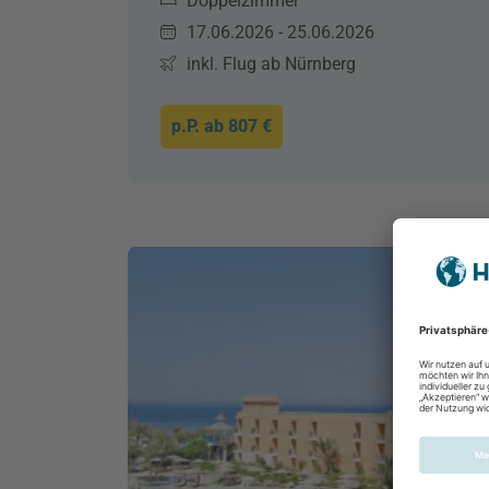
Doppelzimmer
17.06.2026 - 25.06.2026
inkl. Flug ab Nürnberg
p.P. ab
807 €