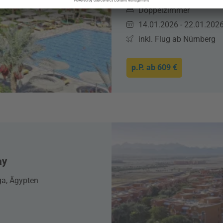
Doppelzimmer
14.01.2026 - 22.01.202
inkl. Flug ab Nürnberg
p.P. ab
609 €
ay
a, Ägypten