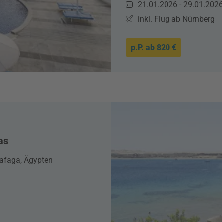
21.01.2026 - 29.01.202
inkl. Flug ab Nürnberg
p.P. ab
820 €
as
afaga, Ägypten